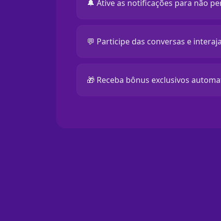
🔔 Ative as notificações para não p
💬 Participe das conversas e interaj
🎁 Receba bônus exclusivos autom