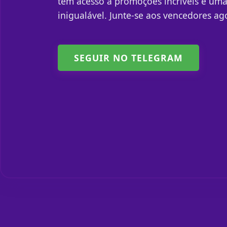
tem acesso a promoções incríveis e uma
inigualável. Junte-se aos vencedores ag
SEGUIR NO TELEGRAM