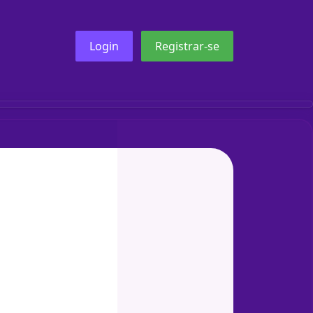
Login
Registrar-se