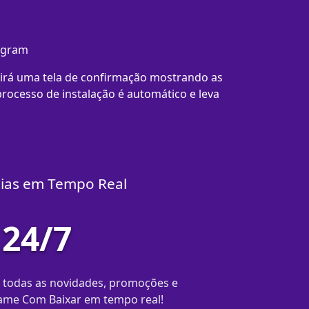
egram
ibirá uma tela de confirmação mostrando as
processo de instalação é automático e leva
cias em Tempo Real
24/7
e todas as novidades, promoções e
ame Com Baixar em tempo real!