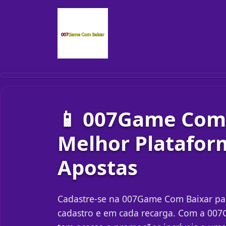
📱 007Game Com 
Melhor Platafor
Apostas
Cadastre-se na 007Game Com Baixar pa
cadastro e em cada recarga. Com a 007