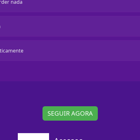
erder nada
a
aticamente
SEGUIR AGORA