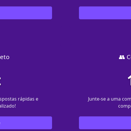
reto
👥 
t
espostas rápidas e
Junte-se a uma com
lizado!
compa
e