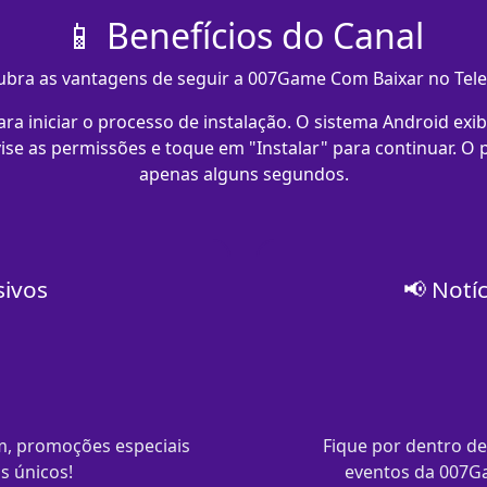
📱 Benefícios do Canal
ubra as vantagens de seguir a 007Game Com Baixar no Tel
a iniciar o processo de instalação. O sistema Android ex
evise as permissões e toque em "Instalar" para continuar. O 
apenas alguns segundos.
sivos
📢 Notí
m, promoções especiais
Fique por dentro d
s únicos!
eventos da 007G