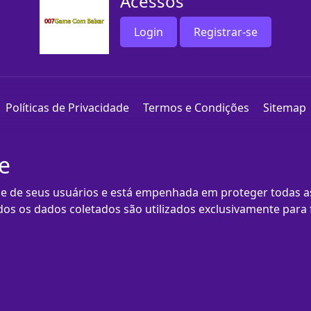
Acessos
Login
Registrar-se
Políticas de Privacidade
Termos e Condições
Sitemap
de
de de seus usuários e está empenhada em proteger todas a
os os dados coletados são utilizados exclusivamente para 