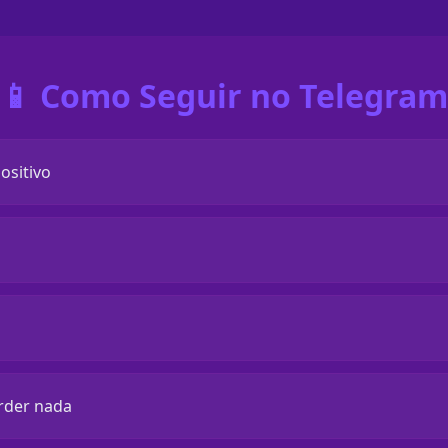
📱 Como Seguir no Telegram
ositivo
erder nada