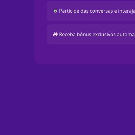
💬 Participe das conversas e interaj
🎁 Receba bônus exclusivos autom