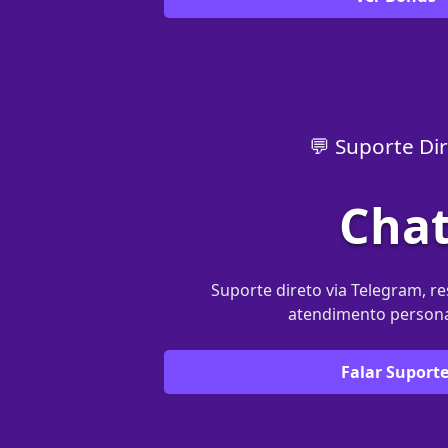
💬 Suporte Di
Cha
Suporte direto via Telegram, r
atendimento persona
Falar Suport