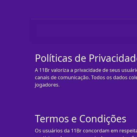
Políticas de Privacida
A 11Br valoriza a privacidade de seus usuá
canais de comunicação. Todos os dados cole
jogadores.
Termos e Condições
Os usuários da 11Br concordam em respeitar