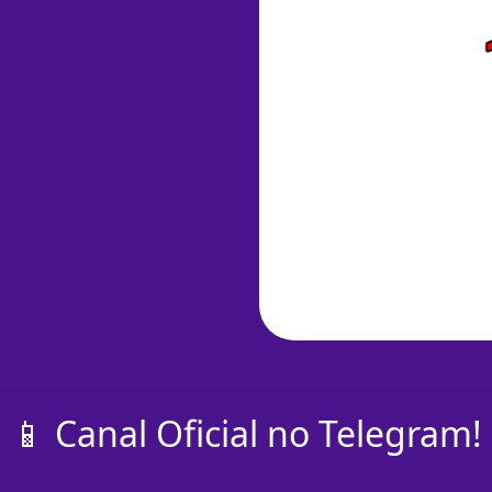
📱 Canal Oficial no Telegram!