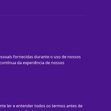
essoais fornecidas durante o uso de nossos
 contínua da experiência de nossos
nte ler e entender todos os termos antes de