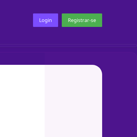
Login
Registrar-se