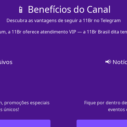
📱 Benefícios do Canal
Descubra as vantagens de seguir a 11Br no Telegram
, a 11Br oferece atendimento VIP — a 11Br Brasil dita ten
sivos
📢 Notí
m, promoções especiais
Fique por dentro d
s únicos!
eventos 