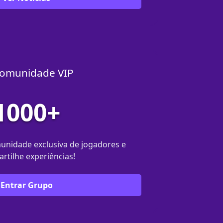
Comunidade VIP
1000+
unidade exclusiva de jogadores e
rtilhe experiências!
Entrar Grupo