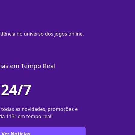
dência no universo dos jogos online.
cias em Tempo Real
24/7
e todas as novidades, promoções e
da 11Br em tempo real!
Ver Notícias