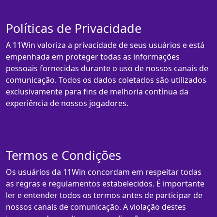
Políticas de Privacidade
A 11Win valoriza a privacidade de seus usuários e está
empenhada em proteger todas as informações
pessoais fornecidas durante o uso de nossos canais de
comunicação. Todos os dados coletados são utilizados
exclusivamente para fins de melhoria contínua da
experiência de nossos jogadores.
Termos e Condições
Os usuários da 11Win concordam em respeitar todas
as regras e regulamentos estabelecidos. É importante
ler e entender todos os termos antes de participar de
nossos canais de comunicação. A violação destes