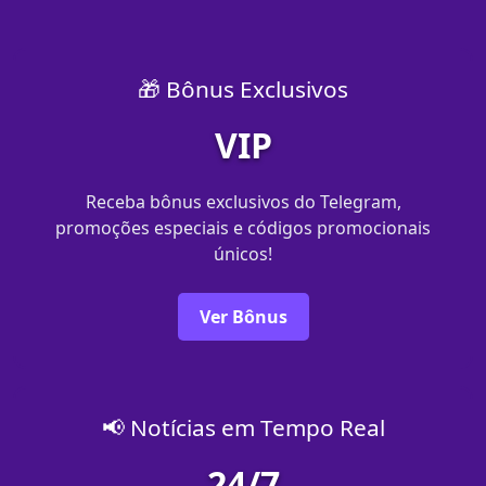
🎁 Bônus Exclusivos
VIP
Receba bônus exclusivos do Telegram,
promoções especiais e códigos promocionais
únicos!
Ver Bônus
📢 Notícias em Tempo Real
24/7