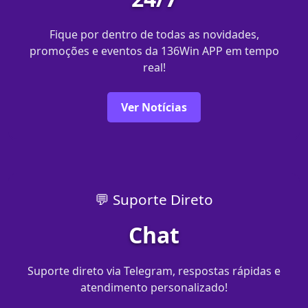
Fique por dentro de todas as novidades,
promoções e eventos da 136Win APP em tempo
real!
Ver Notícias
💬 Suporte Direto
Chat
Suporte direto via Telegram, respostas rápidas e
atendimento personalizado!