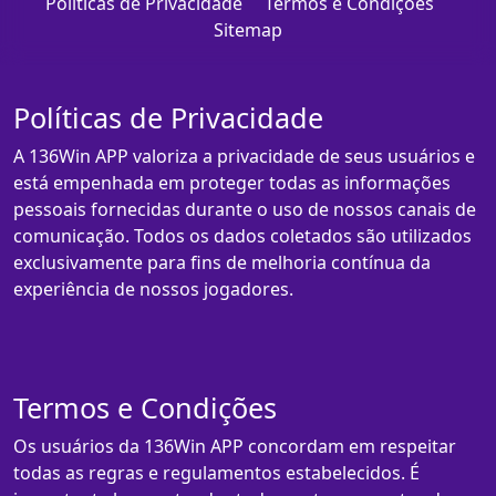
Políticas de Privacidade
Termos e Condições
Sitemap
Políticas de Privacidade
A 136Win APP valoriza a privacidade de seus usuários e
está empenhada em proteger todas as informações
pessoais fornecidas durante o uso de nossos canais de
comunicação. Todos os dados coletados são utilizados
exclusivamente para fins de melhoria contínua da
experiência de nossos jogadores.
Termos e Condições
Os usuários da 136Win APP concordam em respeitar
todas as regras e regulamentos estabelecidos. É