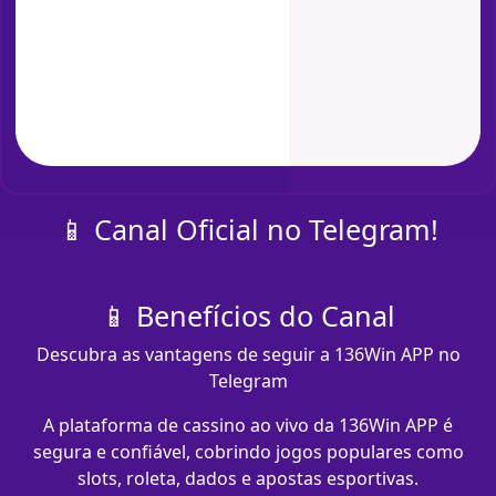
📱 Canal Oficial no Telegram!
📱 Benefícios do Canal
Descubra as vantagens de seguir a 136Win APP no
Telegram
A plataforma de cassino ao vivo da 136Win APP é
segura e confiável, cobrindo jogos populares como
slots, roleta, dados e apostas esportivas.