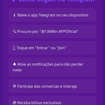
📱 Baixe o app Telegram no seu dispositivo
🔍 Procure por "@136Win APPOficial"
👆 Toque em "Entrar" ou "Join"
🔔 Ative as notificações para não perder
nada
💬 Participe das conversas e interaja
🎁 Receba bônus exclusivos