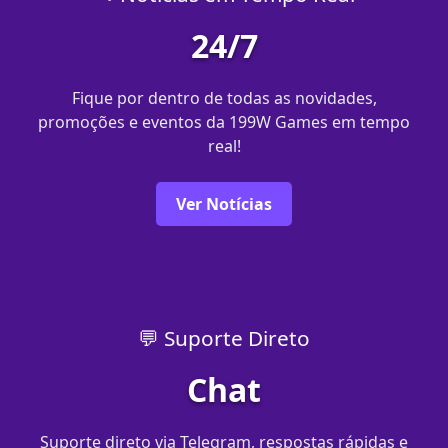
24/7
Fique por dentro de todas as novidades,
promoções e eventos da 199W Games em tempo
real!
Ver Notícias
💬 Suporte Direto
Chat
Suporte direto via Telegram, respostas rápidas e