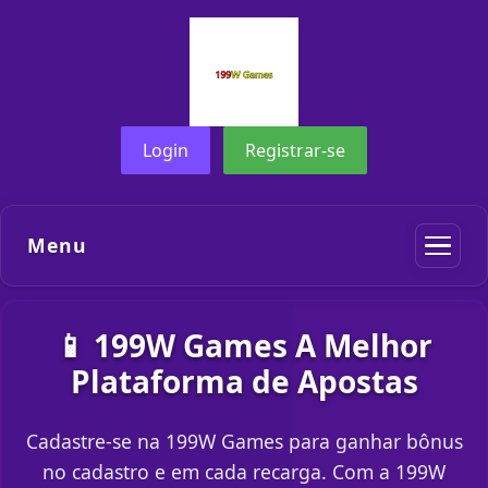
Login
Registrar-se
Menu
📱 199W Games A Melhor
Plataforma de Apostas
Cadastre-se na 199W Games para ganhar bônus
no cadastro e em cada recarga. Com a 199W