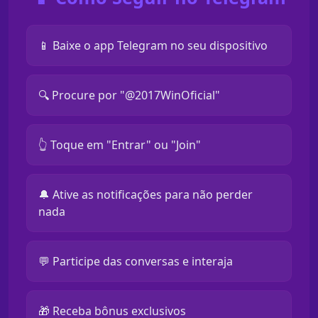
📱 Baixe o app Telegram no seu dispositivo
🔍 Procure por "@2017WinOficial"
👆 Toque em "Entrar" ou "Join"
🔔 Ative as notificações para não perder
nada
💬 Participe das conversas e interaja
🎁 Receba bônus exclusivos