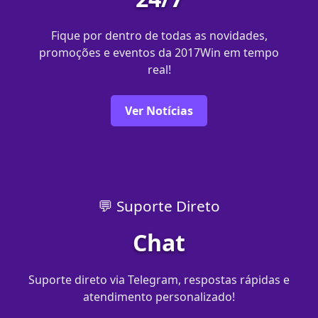
Fique por dentro de todas as novidades,
promoções e eventos da 2017Win em tempo
real!
Ver Notícias
💬 Suporte Direto
Chat
Suporte direto via Telegram, respostas rápidas e
atendimento personalizado!