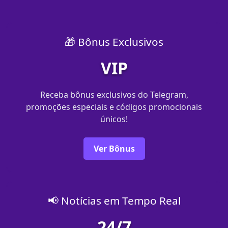
🎁 Bônus Exclusivos
VIP
Receba bônus exclusivos do Telegram,
promoções especiais e códigos promocionais
únicos!
Ver Bônus
📢 Notícias em Tempo Real
24/7