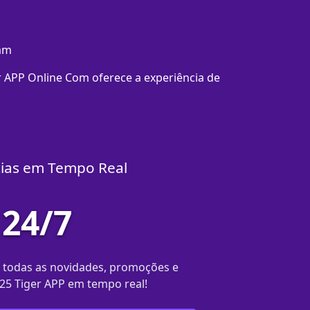
ram
er APP Online Com oferece a experiência de
cias em Tempo Real
24/7
e todas as novidades, promoções e
25 Tiger APP em tempo real!