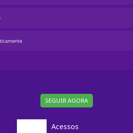
a
aticamente
SEGUIR AGORA
Acessos