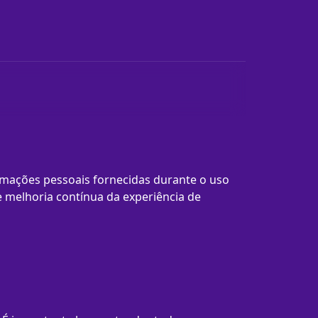
rmações pessoais fornecidas durante o uso
e melhoria contínua da experiência de