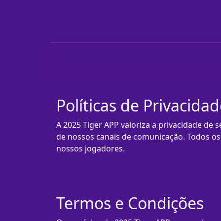
Políticas de Privacida
A 2025 Tiger APP valoriza a privacidade de
de nossos canais de comunicação. Todos os 
nossos jogadores.
Termos e Condições