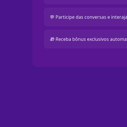
💬 Participe das conversas e interaj
🎁 Receba bônus exclusivos autom