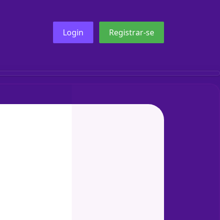
Login
Registrar-se