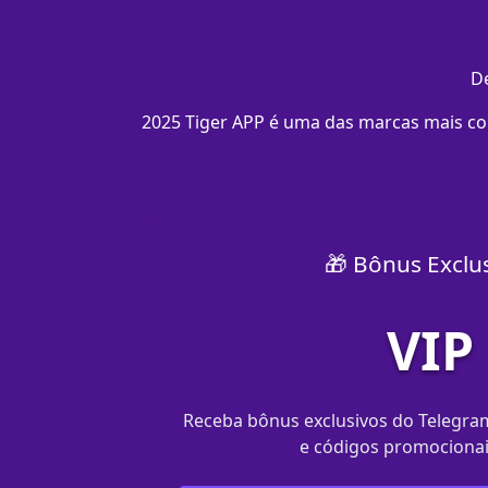
De
2025 Tiger APP é uma das marcas mais conh
🎁 Bônus Exclu
VIP
Receba bônus exclusivos do Telegra
e códigos promocionai