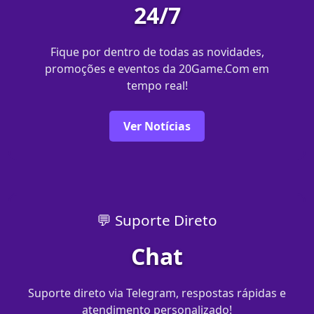
24/7
Fique por dentro de todas as novidades,
promoções e eventos da 20Game.Com em
tempo real!
Ver Notícias
💬 Suporte Direto
Chat
Suporte direto via Telegram, respostas rápidas e
atendimento personalizado!