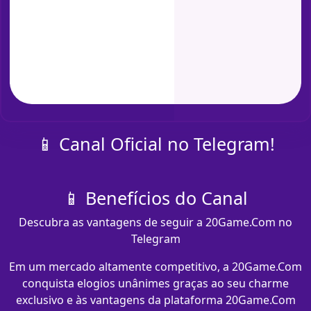
📱 Canal Oficial no Telegram!
📱 Benefícios do Canal
Descubra as vantagens de seguir a 20Game.Com no
Telegram
Em um mercado altamente competitivo, a 20Game.Com
conquista elogios unânimes graças ao seu charme
exclusivo e às vantagens da plataforma 20Game.Com