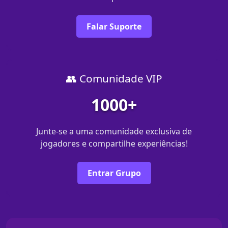
Falar Suporte
👥 Comunidade VIP
1000+
Junte-se a uma comunidade exclusiva de
jogadores e compartilhe experiências!
Entrar Grupo