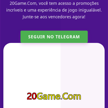
20Game.Com, você tem acesso a promoções
incríveis e uma experiência de jogo inigualável.
Junte-se aos vencedores agora!
SEGUIR NO TELEGRAM