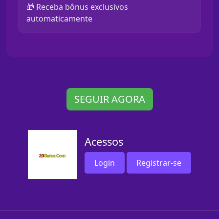
🎁 Receba bônus exclusivos
automaticamente
SEGUIR AGORA
Acessos
Login
Registrar-se