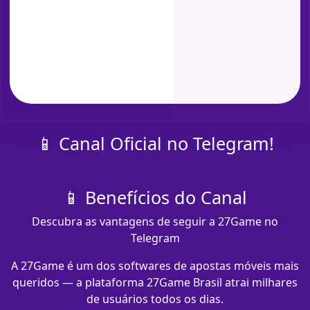
📱 Canal Oficial no Telegram!
📱 Benefícios do Canal
Descubra as vantagens de seguir a 27Game no
Telegram
A 27Game é um dos softwares de apostas móveis mais
queridos — a plataforma 27Game Brasil atrai milhares
de usuários todos os dias.