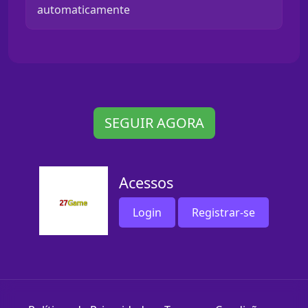
automaticamente
SEGUIR AGORA
Acessos
Login
Registrar-se