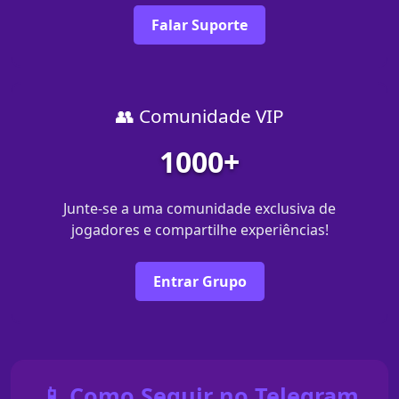
Falar Suporte
👥 Comunidade VIP
1000+
Junte-se a uma comunidade exclusiva de
jogadores e compartilhe experiências!
Entrar Grupo
📱 Como Seguir no Telegram