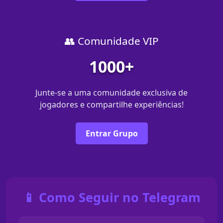
👥 Comunidade VIP
1000+
Junte-se a uma comunidade exclusiva de
jogadores e compartilhe experiências!
Entrar Grupo
📱 Como Seguir no Telegram