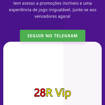
tem acesso a promoções incríveis e uma
experiência de jogo inigualável. Junte-se aos
vencedores agora!
SEGUIR NO TELEGRAM