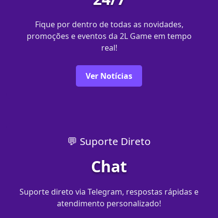
Fique por dentro de todas as novidades,
promoções e eventos da 2L Game em tempo
real!
Ver Notícias
💬 Suporte Direto
Chat
Suporte direto via Telegram, respostas rápidas e
atendimento personalizado!