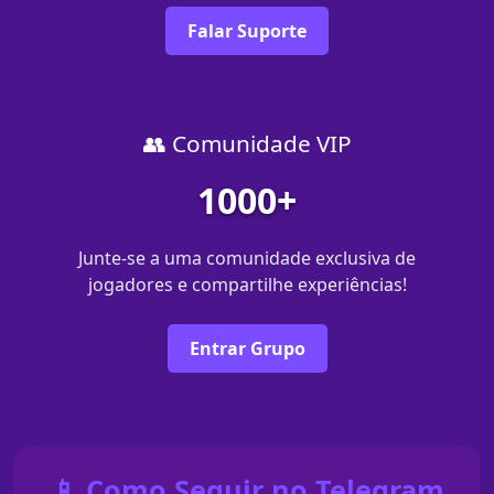
Falar Suporte
👥 Comunidade VIP
1000+
Junte-se a uma comunidade exclusiva de
jogadores e compartilhe experiências!
Entrar Grupo
📱 Como Seguir no Telegram