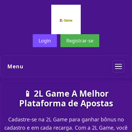
Login
Registrar-se
Menu
📱 2L Game A Melhor
Plataforma de Apostas
Cadastre-se na 2L Game para ganhar bônus no
cadastro e em cada recarga. Com a 2L Game, você