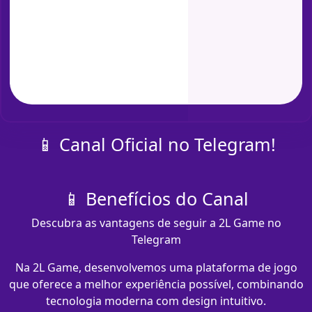
📱 Canal Oficial no Telegram!
📱 Benefícios do Canal
Descubra as vantagens de seguir a 2L Game no
Telegram
Na 2L Game, desenvolvemos uma plataforma de jogo
que oferece a melhor experiência possível, combinando
tecnologia moderna com design intuitivo.