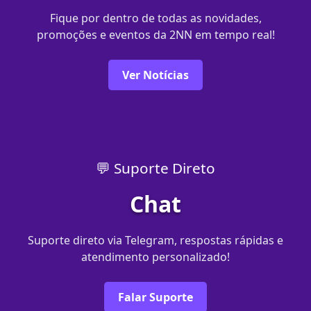
Fique por dentro de todas as novidades,
promoções e eventos da 2NN em tempo real!
Ver Notícias
💬 Suporte Direto
Chat
Suporte direto via Telegram, respostas rápidas e
atendimento personalizado!
Falar Suporte