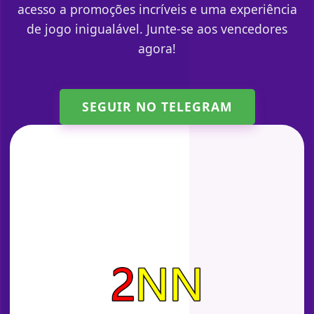
acesso a promoções incríveis e uma experiência
de jogo inigualável. Junte-se aos vencedores
agora!
SEGUIR NO TELEGRAM