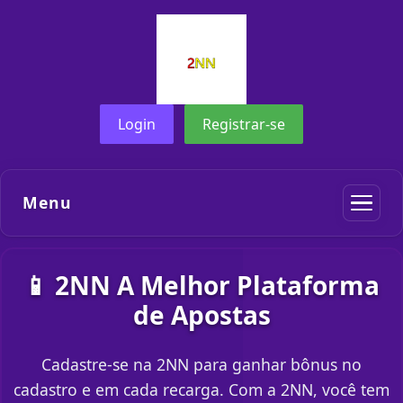
Login
Registrar-se
Menu
📱 2NN A Melhor Plataforma
de Apostas
Cadastre-se na 2NN para ganhar bônus no
cadastro e em cada recarga. Com a 2NN, você tem