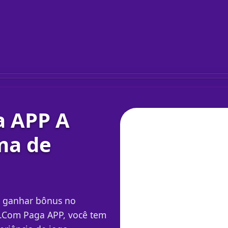
a APP A
ma de
a ganhar bônus no
N.Com Paga APP, você tem