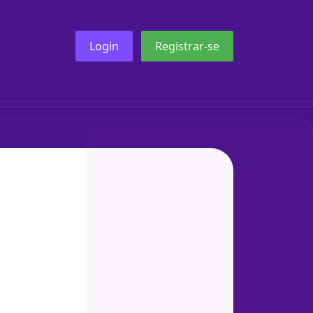
Login
Registrar-se