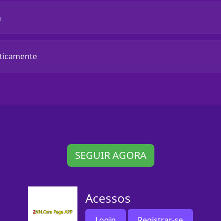
a
aticamente
SEGUIR AGORA
Acessos
Login
Registrar-se