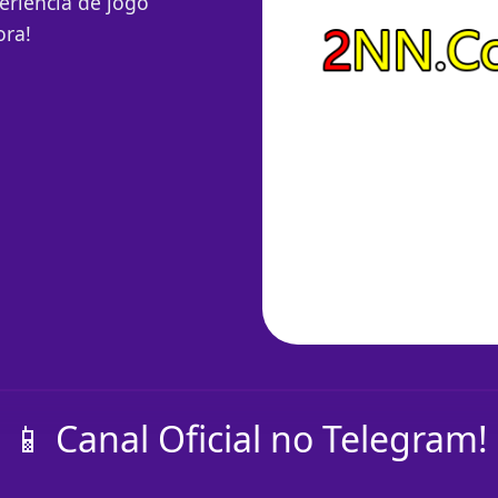
eriência de jogo
ora!
📱 Canal Oficial no Telegram!