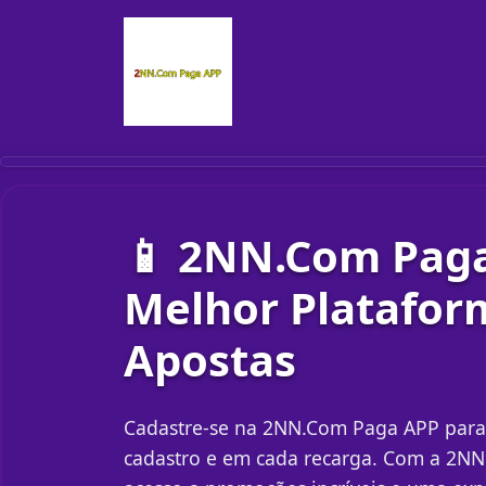
📱 2NN.Com Pag
Melhor Platafor
Apostas
Cadastre-se na 2NN.Com Paga APP par
cadastro e em cada recarga. Com a 2N