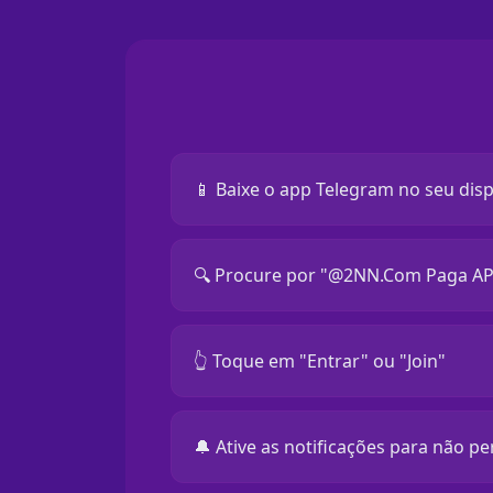
📱 Baixe o app Telegram no seu disp
🔍 Procure por "@2NN.Com Paga AP
👆 Toque em "Entrar" ou "Join"
🔔 Ative as notificações para não p