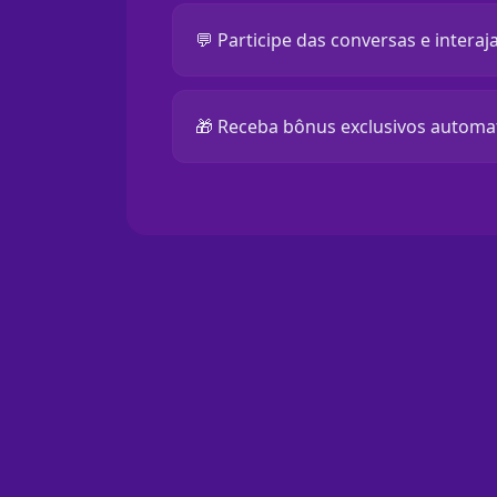
💬 Participe das conversas e interaj
🎁 Receba bônus exclusivos autom