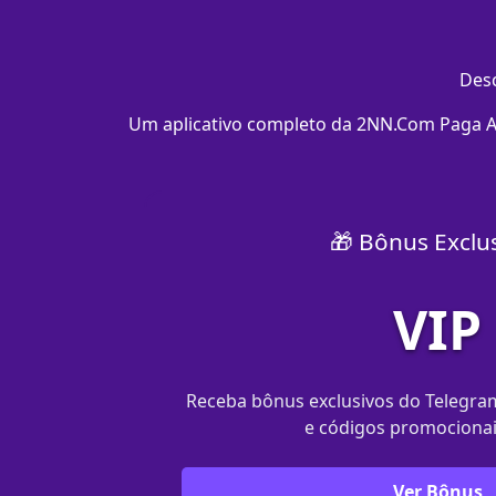
Desc
Um aplicativo completo da 2NN.Com Paga AP
🎁 Bônus Exclu
VIP
Receba bônus exclusivos do Telegra
e códigos promocionai
Ver Bônus