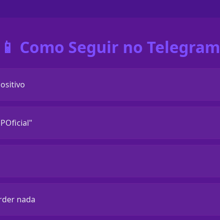
📱 Como Seguir no Telegram
ositivo
POficial"
erder nada