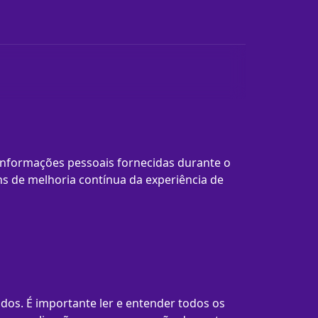
informações pessoais fornecidas durante o
ns de melhoria contínua da experiência de
os. É importante ler e entender todos os