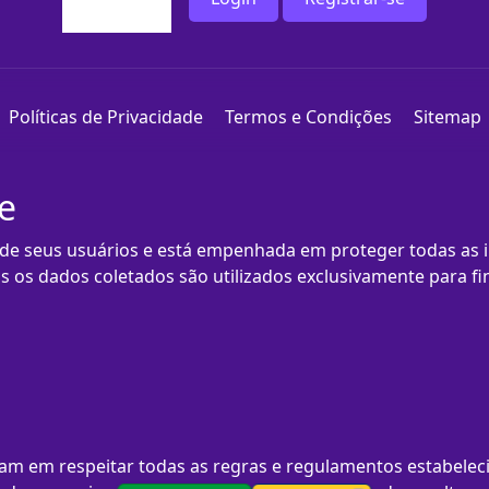
Políticas de Privacidade
Termos e Condições
Sitemap
de
 de seus usuários e está empenhada em proteger todas as 
 os dados coletados são utilizados exclusivamente para fi
 em respeitar todas as regras e regulamentos estabelecid