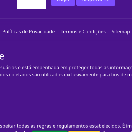
Políticas de Privacidade
Termos e Condições
Sitemap
de
 usuários e está empenhada em proteger todas as informaçõ
os coletados são utilizados exclusivamente para fins de m
eitar todas as regras e regulamentos estabelecidos. É im