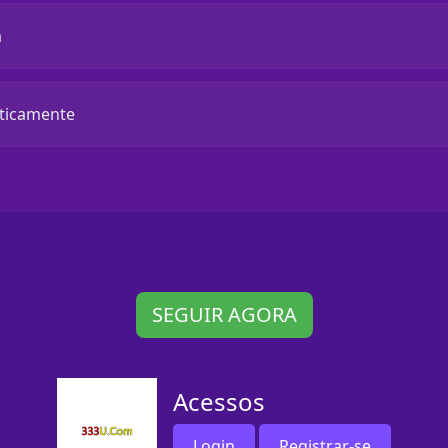
a
aticamente
SEGUIR AGORA
Acessos
Login
Registrar-se