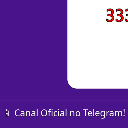
📱 Canal Oficial no Telegram!