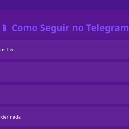
📱 Como Seguir no Telegram
ositivo
erder nada