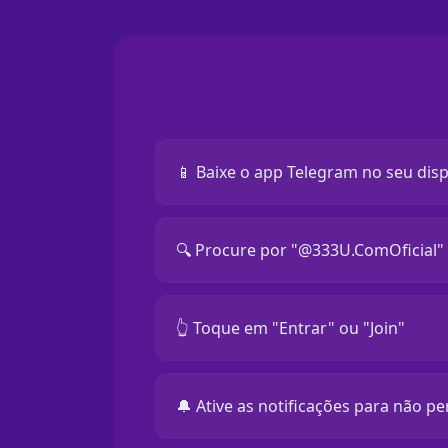
📱 Baixe o app Telegram no seu disp
🔍 Procure por "@333U.ComOficial"
👆 Toque em "Entrar" ou "Join"
🔔 Ative as notificações para não p