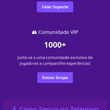
Falar Suporte
👥 Comunidade VIP
1000+
Junte-se a uma comunidade exclusiva de
jogadores e compartilhe experiências!
Entrar Grupo
📱 Como Seguir no Telegram