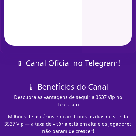
📱 Canal Oficial no Telegram!
📱 Benefícios do Canal
Descubra as vantagens de seguir a 3537 Vip no
Telegram
Milhões de usuários entram todos os dias no site da
3537 Vip — a taxa de vitória está em alta e os jogadores
não param de crescer!