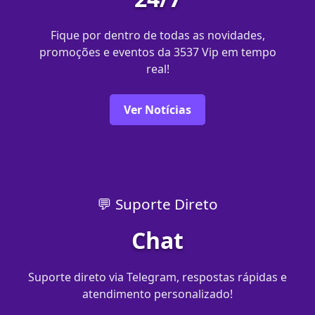
Fique por dentro de todas as novidades,
promoções e eventos da 3537 Vip em tempo
real!
Ver Notícias
💬 Suporte Direto
Chat
Suporte direto via Telegram, respostas rápidas e
atendimento personalizado!