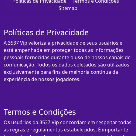
Políticas de Privacidade
Termos e Condições
Sitemap
Políticas de Privacidade
A 3537 Vip valoriza a privacidade de seus usuários e
está empenhada em proteger todas as informações
pessoais fornecidas durante o uso de nossos canais de
comunicação. Todos os dados coletados são utilizados
exclusivamente para fins de melhoria contínua da
experiência de nossos jogadores.
Termos e Condições
Os usuários da 3537 Vip concordam em respeitar todas
as regras e regulamentos estabelecidos. É importante