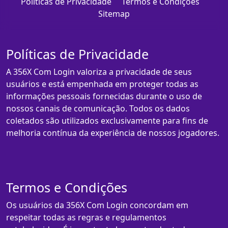
Políticas de Privacidade
Termos e Condições
Sitemap
Políticas de Privacidade
A 356X Com Login valoriza a privacidade de seus
usuários e está empenhada em proteger todas as
informações pessoais fornecidas durante o uso de
nossos canais de comunicação. Todos os dados
coletados são utilizados exclusivamente para fins de
melhoria contínua da experiência de nossos jogadores.
Termos e Condições
Os usuários da 356X Com Login concordam em
respeitar todas as regras e regulamentos