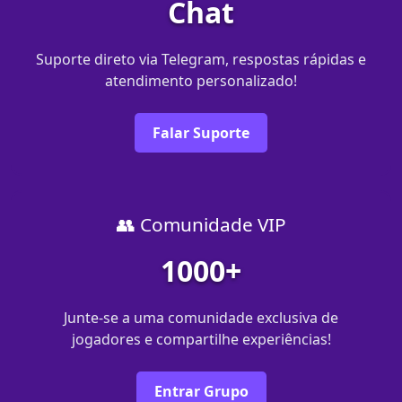
Chat
Suporte direto via Telegram, respostas rápidas e
atendimento personalizado!
Falar Suporte
👥 Comunidade VIP
1000+
Junte-se a uma comunidade exclusiva de
jogadores e compartilhe experiências!
Entrar Grupo