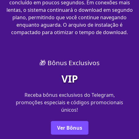
concluído em poucos segundos. Em conexões mais
lentas, o sistema continuará o download em segundo
plano, permitindo que você continue navegando
enquanto aguarda. O arquivo de instalação é
compactado para otimizar o tempo de download.
🎁 Bônus Exclusivos
VIP
Receba bônus exclusivos do Telegram,
promoções especiais e códigos promocionais
únicos!
Ver Bônus