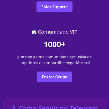
Falar Suporte
👥 Comunidade VIP
1000+
Junte-se a uma comunidade exclusiva de
jogadores e compartilhe experiências!
Entrar Grupo
📱 Como Seguir no Telegram