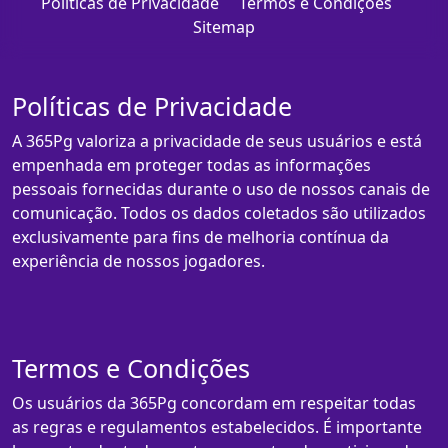
Políticas de Privacidade
Termos e Condições
Sitemap
Políticas de Privacidade
A 365Pg valoriza a privacidade de seus usuários e está
empenhada em proteger todas as informações
pessoais fornecidas durante o uso de nossos canais de
comunicação. Todos os dados coletados são utilizados
exclusivamente para fins de melhoria contínua da
experiência de nossos jogadores.
Termos e Condições
Os usuários da 365Pg concordam em respeitar todas
as regras e regulamentos estabelecidos. É importante