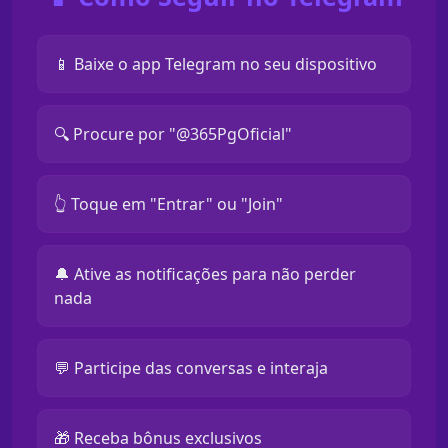
📱 Baixe o app Telegram no seu dispositivo
🔍 Procure por "@365PgOficial"
👆 Toque em "Entrar" ou "Join"
🔔 Ative as notificações para não perder
nada
💬 Participe das conversas e interaja
🎁 Receba bônus exclusivos