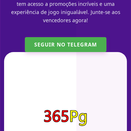
tem acesso a promoções incríveis e uma
experiência de jogo inigualável. Junte-se aos
vencedores agora!
SEGUIR NO TELEGRAM