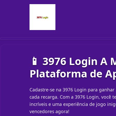
📱 3976 Login A 
Plataforma de A
Cadastre-se na 3976 Login para ganhar
cada recarga. Com a 3976 Login, você 
incríveis e uma experiência de jogo inig
vencedores agora!