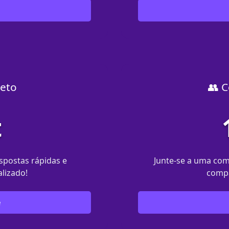
reto
👥 
t
espostas rápidas e
Junte-se a uma com
lizado!
compa
e