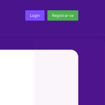
Login
Registrar-se