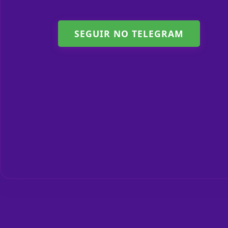
SEGUIR NO TELEGRAM