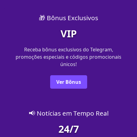
🎁 Bônus Exclusivos
VIP
Receba bônus exclusivos do Telegram,
promoções especiais e códigos promocionais
únicos!
Ver Bônus
📢 Notícias em Tempo Real
24/7