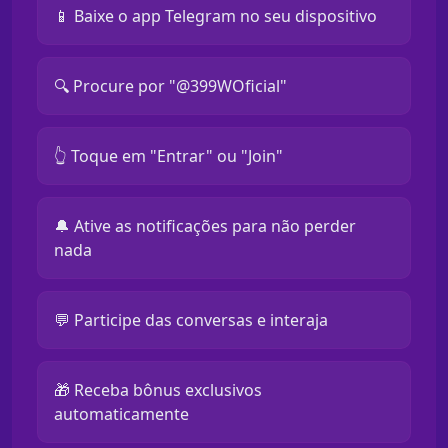
📱 Baixe o app Telegram no seu dispositivo
🔍 Procure por "@399WOficial"
👆 Toque em "Entrar" ou "Join"
🔔 Ative as notificações para não perder
nada
💬 Participe das conversas e interaja
🎁 Receba bônus exclusivos
automaticamente