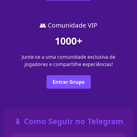
👥 Comunidade VIP
1000+
Junte-se a uma comunidade exclusiva de
jogadores e compartilhe experiências!
Entrar Grupo
📱 Como Seguir no Telegram