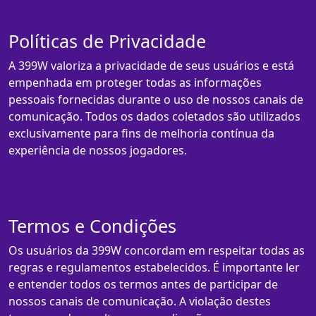
Políticas de Privacidade
A 399W valoriza a privacidade de seus usuários e está
empenhada em proteger todas as informações
pessoais fornecidas durante o uso de nossos canais de
comunicação. Todos os dados coletados são utilizados
exclusivamente para fins de melhoria contínua da
experiência de nossos jogadores.
Termos e Condições
Os usuários da 399W concordam em respeitar todas as
regras e regulamentos estabelecidos. É importante ler
e entender todos os termos antes de participar de
nossos canais de comunicação. A violação destes