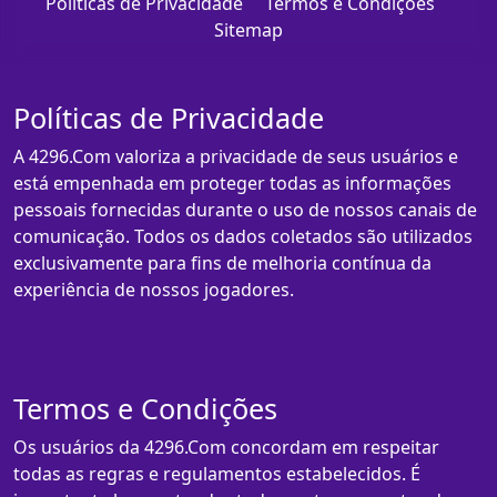
Políticas de Privacidade
Termos e Condições
Sitemap
Políticas de Privacidade
A 4296.Com valoriza a privacidade de seus usuários e
está empenhada em proteger todas as informações
pessoais fornecidas durante o uso de nossos canais de
comunicação. Todos os dados coletados são utilizados
exclusivamente para fins de melhoria contínua da
experiência de nossos jogadores.
Termos e Condições
Os usuários da 4296.Com concordam em respeitar
todas as regras e regulamentos estabelecidos. É