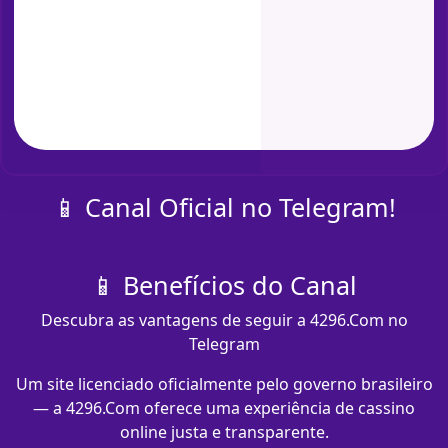
📱 Canal Oficial no Telegram!
📱 Benefícios do Canal
Descubra as vantagens de seguir a 4296.Com no
Telegram
Um site licenciado oficialmente pelo governo brasileiro
— a 4296.Com oferece uma experiência de cassino
online justa e transparente.