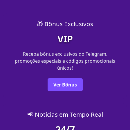
🎁 Bônus Exclusivos
VIP
Receba bônus exclusivos do Telegram,
promoções especiais e códigos promocionais
únicos!
Ver Bônus
📢 Notícias em Tempo Real
24/7