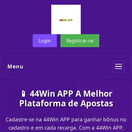
Login
Registrar-se
Menu
📱 44Win APP A Melhor
Plataforma de Apostas
Cadastre-se na 44Win APP para ganhar bônus no
cadastro e em cada recarga. Com a 44Win APP,