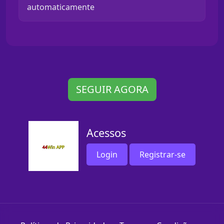
automaticamente
SEGUIR AGORA
Acessos
Login
Registrar-se