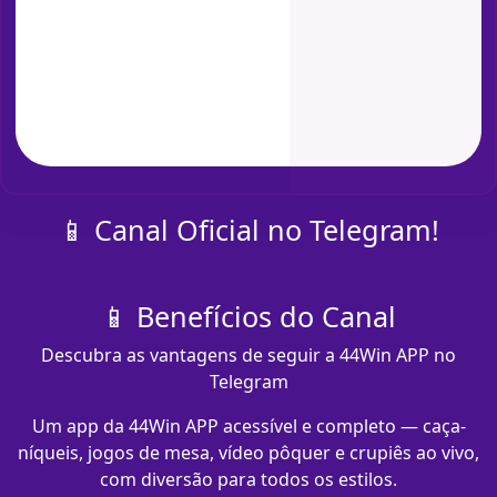
📱 Canal Oficial no Telegram!
📱 Benefícios do Canal
Descubra as vantagens de seguir a 44Win APP no
Telegram
Um app da 44Win APP acessível e completo — caça-
níqueis, jogos de mesa, vídeo pôquer e crupiês ao vivo,
com diversão para todos os estilos.