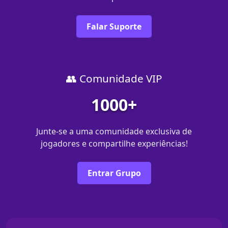
Falar Suporte
👥 Comunidade VIP
1000+
Junte-se a uma comunidade exclusiva de
jogadores e compartilhe experiências!
Entrar Grupo