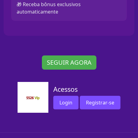
🎁 Receba bônus exclusivos
automaticamente
SEGUIR AGORA
Acessos
Login
Registrar-se