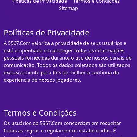
Políticas de Privacidade
Termos e Condições
Sitemap
Políticas de Privacidade
A 5567.Com valoriza a privacidade de seus usuários e
está empenhada em proteger todas as informações
pessoais fornecidas durante o uso de nossos canais de
comunicação. Todos os dados coletados são utilizados
exclusivamente para fins de melhoria contínua da
experiência de nossos jogadores.
Termos e Condições
Os usuários da 5567.Com concordam em respeitar
todas as regras e regulamentos estabelecidos. É