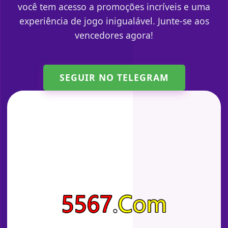
você tem acesso a promoções incríveis e uma
experiência de jogo inigualável. Junte-se aos
vencedores agora!
SEGUIR NO TELEGRAM