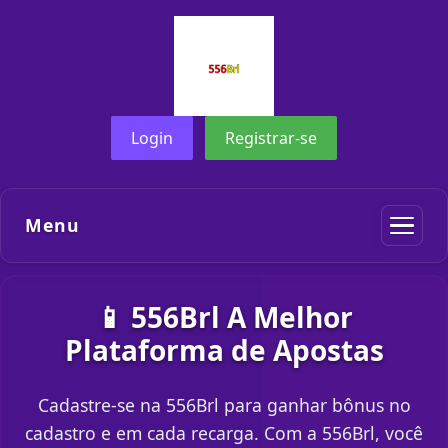
Login
Registrar-se
Menu
📱 556Brl A Melhor
Plataforma de Apostas
Cadastre-se na 556Brl para ganhar bônus no
cadastro e em cada recarga. Com a 556Brl, você