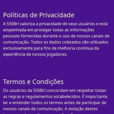
Políticas de Privacidade
A 556Brl valoriza a privacidade de seus usuários e está
empenhada em proteger todas as informações
pessoais fornecidas durante o uso de nossos canais de
comunicação. Todos os dados coletados são utilizados
exclusivamente para fins de melhoria contínua da
experiência de nossos jogadores.
Termos e Condições
Os usuários da 556Brl concordam em respeitar todas
as regras e regulamentos estabelecidos. É importante
ler e entender todos os termos antes de participar de
nossos canais de comunicação. A violação destes