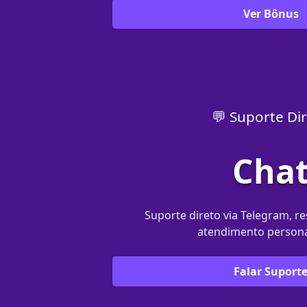
Ver Bônus
💬 Suporte Di
Cha
Suporte direto via Telegram, r
atendimento persona
Falar Suport