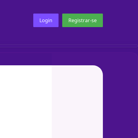
Login
Registrar-se