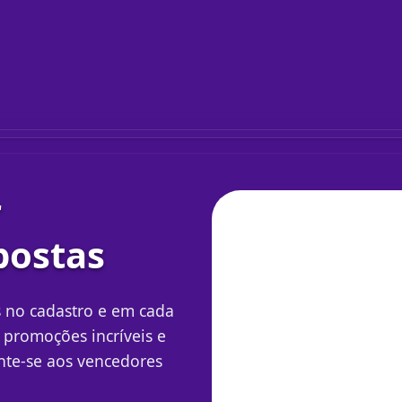
r
postas
 no cadastro e em cada
 promoções incríveis e
unte-se aos vencedores