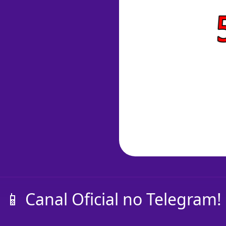
📱 Canal Oficial no Telegram!