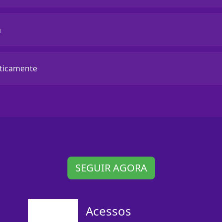
a
aticamente
SEGUIR AGORA
Acessos