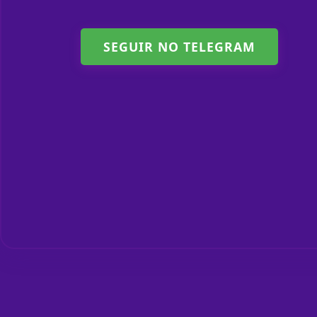
SEGUIR NO TELEGRAM