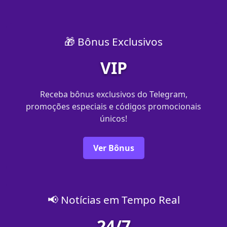
🎁 Bônus Exclusivos
VIP
Receba bônus exclusivos do Telegram,
promoções especiais e códigos promocionais
únicos!
Ver Bônus
📢 Notícias em Tempo Real
24/7