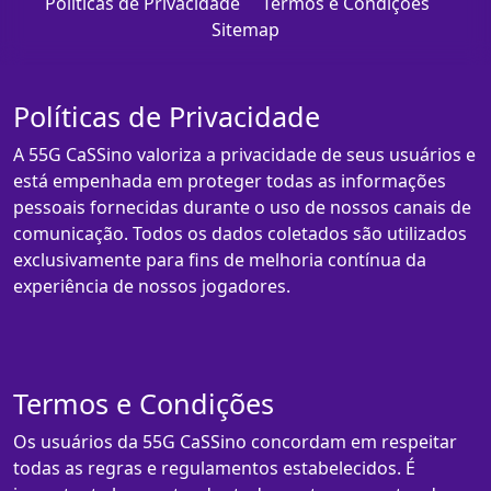
Políticas de Privacidade
Termos e Condições
Sitemap
Políticas de Privacidade
A 55G CaSSino valoriza a privacidade de seus usuários e
está empenhada em proteger todas as informações
pessoais fornecidas durante o uso de nossos canais de
comunicação. Todos os dados coletados são utilizados
exclusivamente para fins de melhoria contínua da
experiência de nossos jogadores.
Termos e Condições
Os usuários da 55G CaSSino concordam em respeitar
todas as regras e regulamentos estabelecidos. É