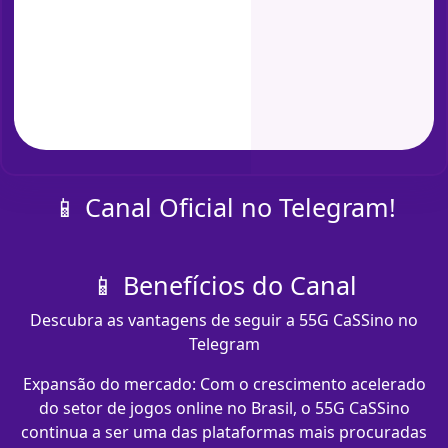
📱 Canal Oficial no Telegram!
📱 Benefícios do Canal
Descubra as vantagens de seguir a 55G CaSSino no
Telegram
Expansão do mercado: Com o crescimento acelerado
do setor de jogos online no Brasil, o 55G CaSSino
continua a ser uma das plataformas mais procuradas