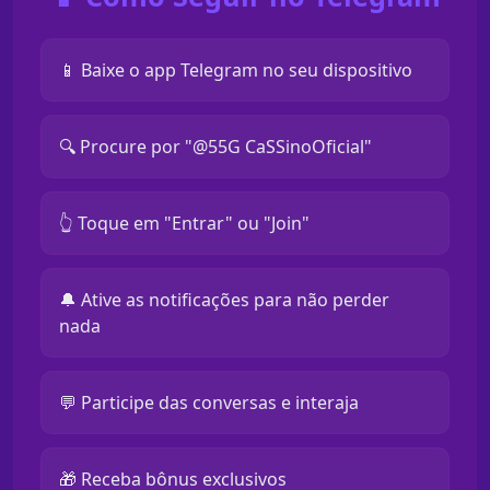
📱 Baixe o app Telegram no seu dispositivo
🔍 Procure por "@55G CaSSinoOficial"
👆 Toque em "Entrar" ou "Join"
🔔 Ative as notificações para não perder
nada
💬 Participe das conversas e interaja
🎁 Receba bônus exclusivos