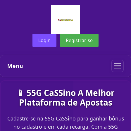
Login
Registrar-se
Menu
📱 55G CaSSino A Melhor
Plataforma de Apostas
Cadastre-se na 55G CaSSino para ganhar bônus
no cadastro e em cada recarga. Com a 55G