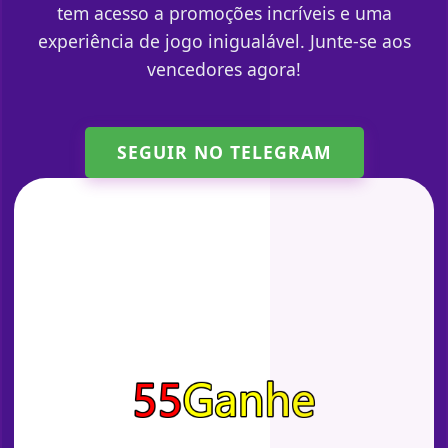
tem acesso a promoções incríveis e uma
experiência de jogo inigualável. Junte-se aos
vencedores agora!
SEGUIR NO TELEGRAM