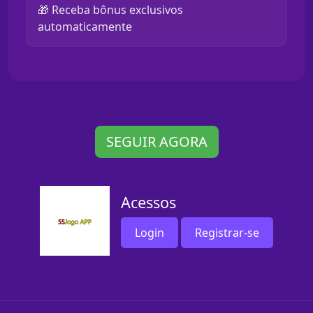
🎁 Receba bônus exclusivos
automaticamente
SEGUIR AGORA
Acessos
Login
Registrar-se