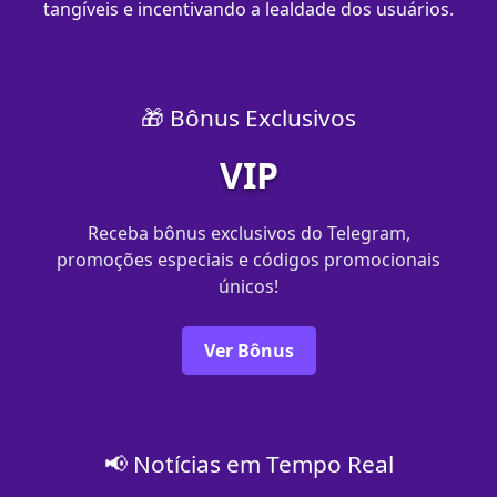
tangíveis e incentivando a lealdade dos usuários.
🎁 Bônus Exclusivos
VIP
Receba bônus exclusivos do Telegram,
promoções especiais e códigos promocionais
únicos!
Ver Bônus
📢 Notícias em Tempo Real