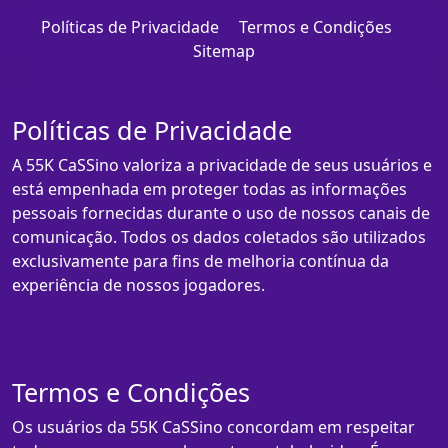
Políticas de Privacidade
Termos e Condições
Sitemap
Políticas de Privacidade
A 55K CaSSino valoriza a privacidade de seus usuários e
está empenhada em proteger todas as informações
pessoais fornecidas durante o uso de nossos canais de
comunicação. Todos os dados coletados são utilizados
exclusivamente para fins de melhoria contínua da
experiência de nossos jogadores.
Termos e Condições
Os usuários da 55K CaSSino concordam em respeitar