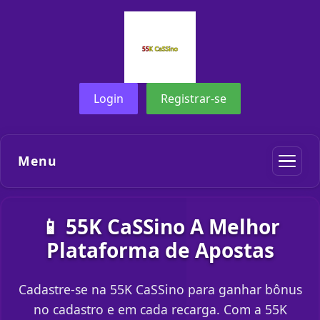
Login
Registrar-se
Menu
📱 55K CaSSino A Melhor
Plataforma de Apostas
Cadastre-se na 55K CaSSino para ganhar bônus
no cadastro e em cada recarga. Com a 55K