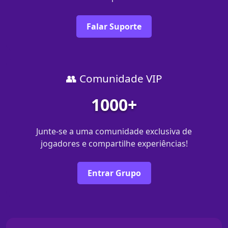
Falar Suporte
👥 Comunidade VIP
1000+
Junte-se a uma comunidade exclusiva de
jogadores e compartilhe experiências!
Entrar Grupo