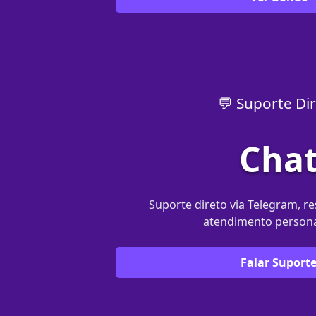
💬 Suporte Di
Cha
Suporte direto via Telegram, r
atendimento persona
Falar Suport