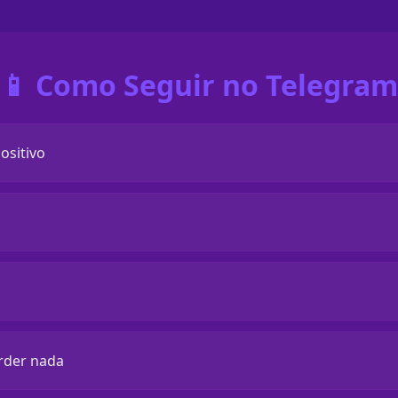
📱 Como Seguir no Telegram
ositivo
erder nada