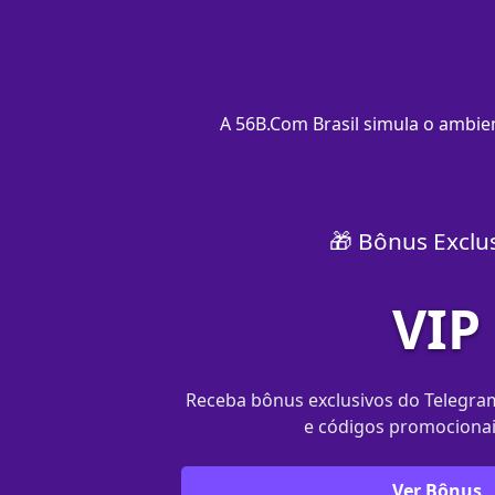
A 56B.Com Brasil simula o ambie
🎁 Bônus Exclu
VIP
Receba bônus exclusivos do Telegra
e códigos promocionai
Ver Bônus