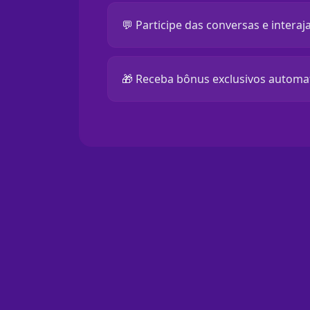
💬 Participe das conversas e interaj
🎁 Receba bônus exclusivos autom