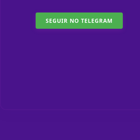
SEGUIR NO TELEGRAM