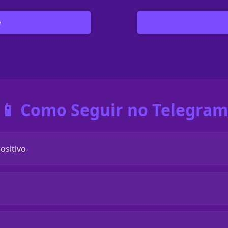
e
📱 Como Seguir no Telegram
ositivo