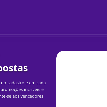
postas
 no cadastro e em cada
 promoções incríveis e
unte-se aos vencedores