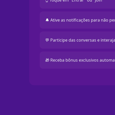
👆 Toque em "Entrar" ou "Join"
🔔 Ative as notificações para não p
💬 Participe das conversas e interaj
🎁 Receba bônus exclusivos autom