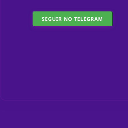
SEGUIR NO TELEGRAM