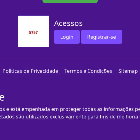
Acessos
Login
Registrar-se
Políticas de Privacidade
Termos e Condições
Sitemap
de
rios e está empenhada em proteger todas as informações p
tados são utilizados exclusivamente para fins de melhoria