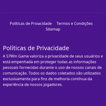
Políticas de Privacidade
Termos e Condições
Sitemap
Políticas de Privacidade
A 57Win Game valoriza a privacidade de seus usuários e
está empenhada em proteger todas as informações
pessoais fornecidas durante o uso de nossos canais de
comunicação. Todos os dados coletados são utilizados
exclusivamente para fins de melhoria contínua da
experiência de nossos jogadores.