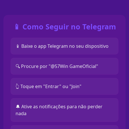
📱 Como Seguir no Telegram
📱 Baixe o app Telegram no seu dispositivo
🔍 Procure por "@57Win GameOficial"
👆 Toque em "Entrar" ou "Join"
🔔 Ative as notificações para não perder
nada