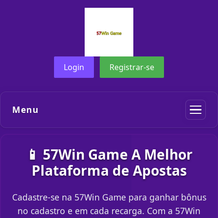
Login
Registrar-se
Menu
📱 57Win Game A Melhor
Plataforma de Apostas
Cadastre-se na 57Win Game para ganhar bônus
no cadastro e em cada recarga. Com a 57Win