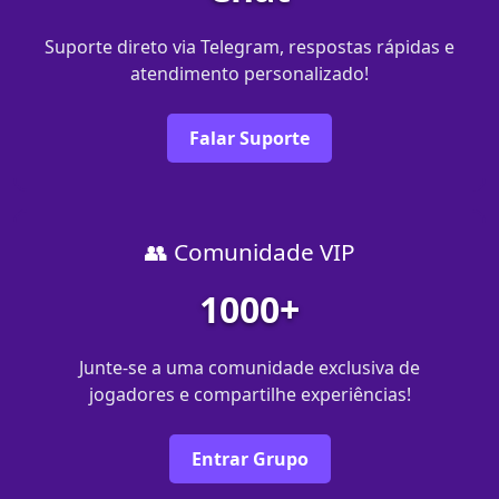
Suporte direto via Telegram, respostas rápidas e
atendimento personalizado!
Falar Suporte
👥 Comunidade VIP
1000+
Junte-se a uma comunidade exclusiva de
jogadores e compartilhe experiências!
Entrar Grupo