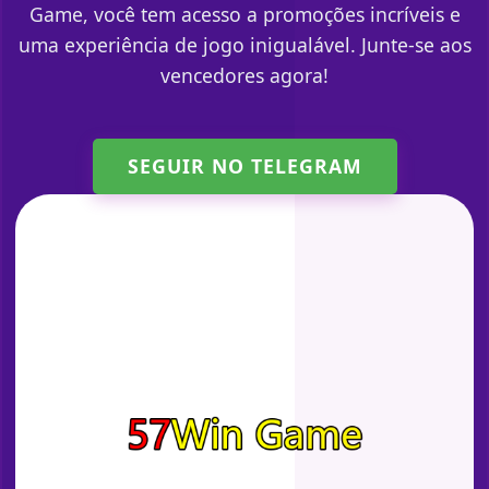
Game, você tem acesso a promoções incríveis e
uma experiência de jogo inigualável. Junte-se aos
vencedores agora!
SEGUIR NO TELEGRAM