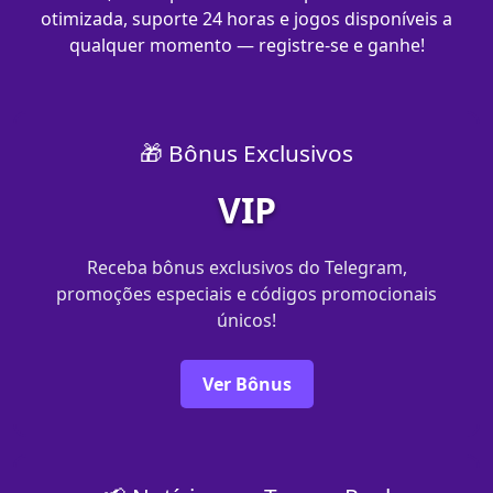
otimizada, suporte 24 horas e jogos disponíveis a
qualquer momento — registre-se e ganhe!
🎁 Bônus Exclusivos
VIP
Receba bônus exclusivos do Telegram,
promoções especiais e códigos promocionais
únicos!
Ver Bônus