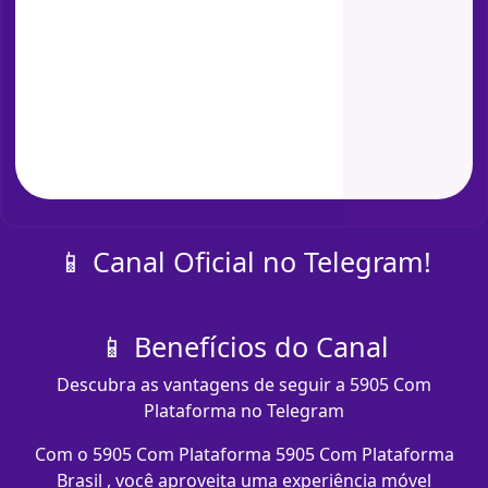
📱 Canal Oficial no Telegram!
📱 Benefícios do Canal
Descubra as vantagens de seguir a 5905 Com
Plataforma no Telegram
Com o 5905 Com Plataforma 5905 Com Plataforma
Brasil , você aproveita uma experiência móvel