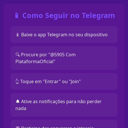
📱 Como Seguir no Telegram
📱 Baixe o app Telegram no seu dispositivo
🔍 Procure por "@5905 Com
PlataformaOficial"
👆 Toque em "Entrar" ou "Join"
🔔 Ative as notificações para não perder
nada