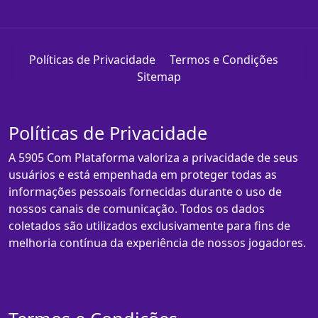
Políticas de Privacidade
Termos e Condições
Sitemap
Políticas de Privacidade
A 5905 Com Plataforma valoriza a privacidade de seus
usuários e está empenhada em proteger todas as
informações pessoais fornecidas durante o uso de
nossos canais de comunicação. Todos os dados
coletados são utilizados exclusivamente para fins de
melhoria contínua da experiência de nossos jogadores.