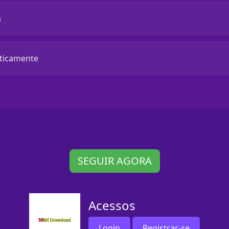
a
aticamente
SEGUIR AGORA
Acessos
Login
Registrar-se