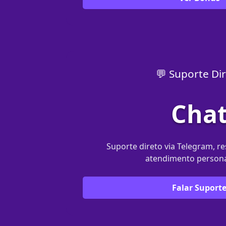
💬 Suporte Di
Cha
Suporte direto via Telegram, r
atendimento persona
Falar Suport