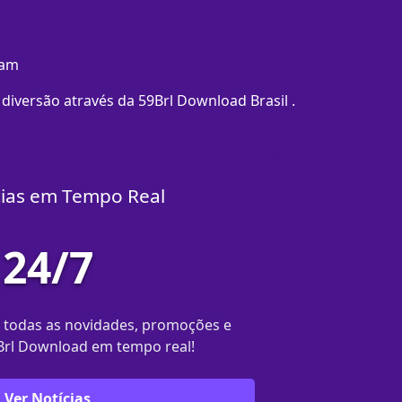
ram
diversão através da 59Brl Download Brasil .
cias em Tempo Real
24/7
e todas as novidades, promoções e
Brl Download em tempo real!
Ver Notícias