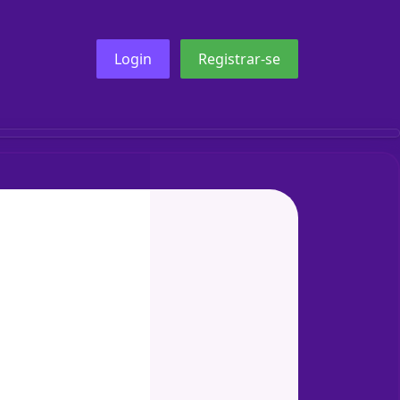
Login
Registrar-se