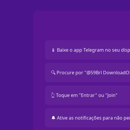
📱 Baixe o app Telegram no seu disp
🔍 Procure por "@59Brl DownloadOfi
👆 Toque em "Entrar" ou "Join"
🔔 Ative as notificações para não p