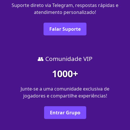
Suporte direto via Telegram, respostas rápidas e
atendimento personalizado!
Falar Suporte
👥 Comunidade VIP
1000+
Junte-se a uma comunidade exclusiva de
jogadores e compartilhe experiências!
Entrar Grupo