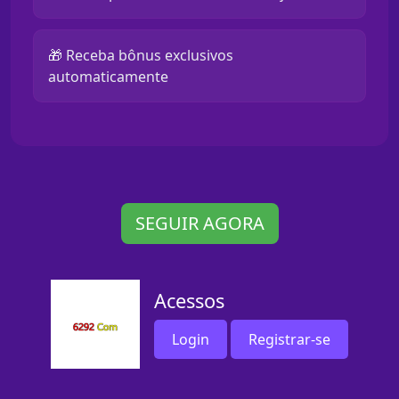
🎁 Receba bônus exclusivos
automaticamente
SEGUIR AGORA
Acessos
Login
Registrar-se