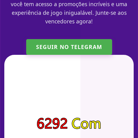
você tem acesso a promoções incríveis e uma
experiência de jogo inigualável. Junte-se aos
vencedores agora!
SEGUIR NO TELEGRAM