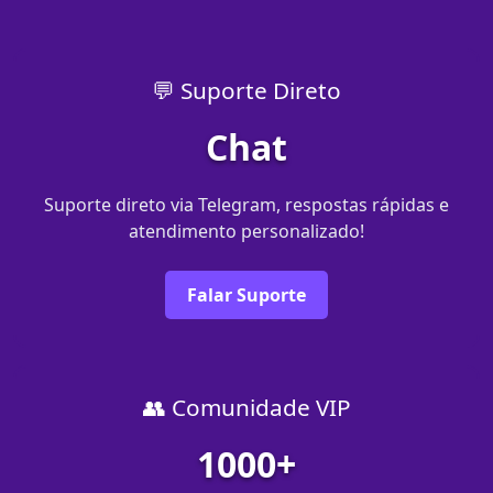
💬 Suporte Direto
Chat
Suporte direto via Telegram, respostas rápidas e
atendimento personalizado!
Falar Suporte
👥 Comunidade VIP
1000+