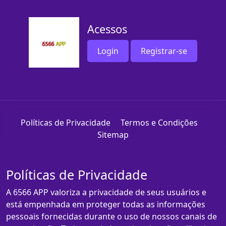
Acessos
Login
Registrar-se
Políticas de Privacidade
Termos e Condições
Sitemap
Políticas de Privacidade
A 6566 APP valoriza a privacidade de seus usuários e
está empenhada em proteger todas as informações
pessoais fornecidas durante o uso de nossos canais de