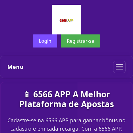
Login
Registrar-se
Menu
📱 6566 APP A Melhor
Plataforma de Apostas
Cadastre-se na 6566 APP para ganhar bônus no
cadastro e em cada recarga. Com a 6566 APP,