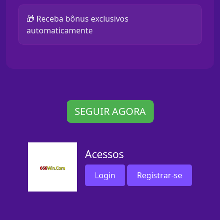
🎁 Receba bônus exclusivos
automaticamente
SEGUIR AGORA
Acessos
Login
Registrar-se