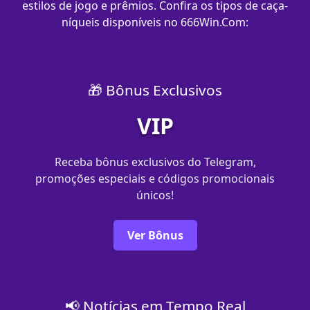
estilos de jogo e prêmios. Confira os tipos de caça-
níqueis disponíveis no 666Win.Com:
🎁 Bônus Exclusivos
VIP
Receba bônus exclusivos do Telegram,
promoções especiais e códigos promocionais
únicos!
Ver Bônus
📢 Notícias em Tempo Real