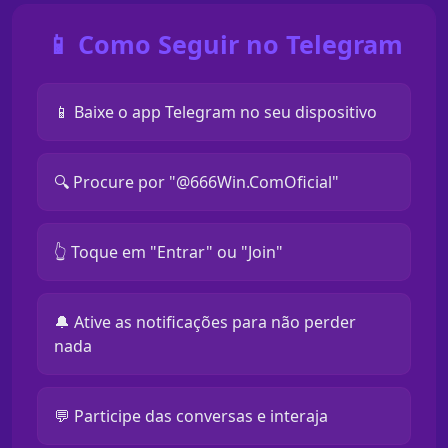
📱 Como Seguir no Telegram
📱 Baixe o app Telegram no seu dispositivo
🔍 Procure por "@666Win.ComOficial"
👆 Toque em "Entrar" ou "Join"
🔔 Ative as notificações para não perder
nada
💬 Participe das conversas e interaja