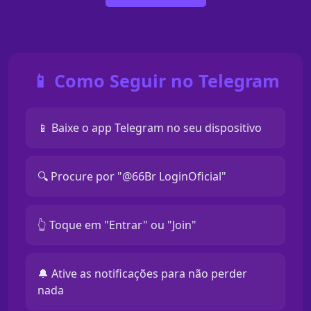
📱 Como Seguir no Telegram
📱 Baixe o app Telegram no seu dispositivo
🔍 Procure por "@66Br LoginOficial"
👆 Toque em "Entrar" ou "Join"
🔔 Ative as notificações para não perder
nada