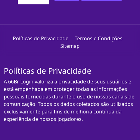
Políticas de Privacidade
Termos e Condições
Sitemap
Políticas de Privacidade
A 66Br Login valoriza a privacidade de seus usuários e
está empenhada em proteger todas as informações
pessoais fornecidas durante o uso de nossos canais de
comunicação. Todos os dados coletados são utilizados
exclusivamente para fins de melhoria contínua da
experiência de nossos jogadores.