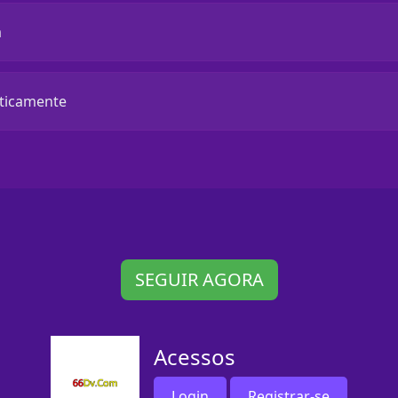
a
aticamente
SEGUIR AGORA
Acessos
Login
Registrar-se