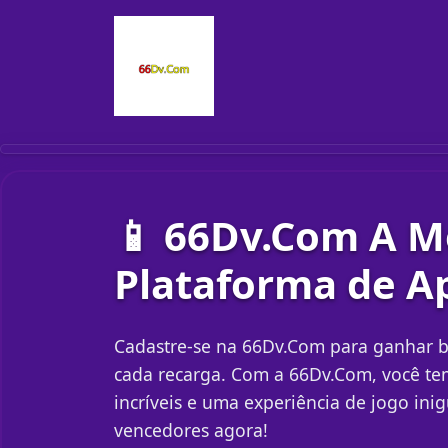
📱 66Dv.Com A M
Plataforma de A
Cadastre-se na 66Dv.Com para ganhar 
cada recarga. Com a 66Dv.Com, você t
incríveis e uma experiência de jogo inig
vencedores agora!