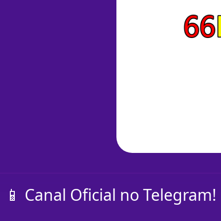
📱 Canal Oficial no Telegram!