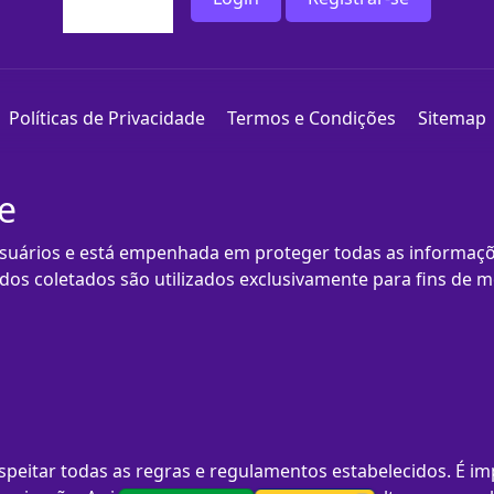
Políticas de Privacidade
Termos e Condições
Sitemap
de
 usuários e está empenhada em proteger todas as informaçõ
os coletados são utilizados exclusivamente para fins de m
eitar todas as regras e regulamentos estabelecidos. É im