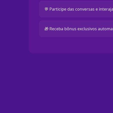
💬 Participe das conversas e interaj
🎁 Receba bônus exclusivos autom