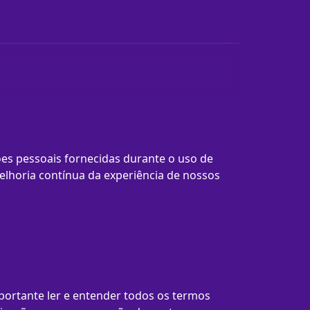
es pessoais fornecidas durante o uso de
elhoria contínua da experiência de nossos
portante ler e entender todos os termos