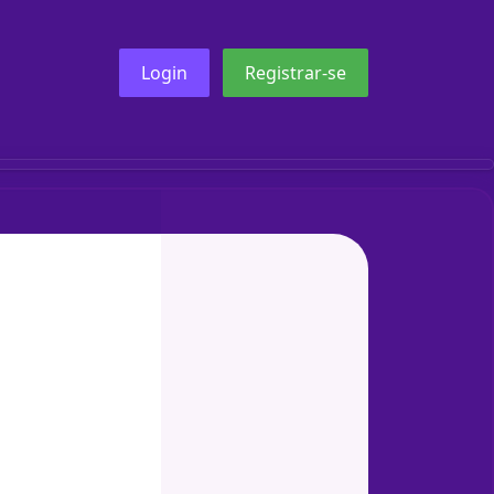
Login
Registrar-se