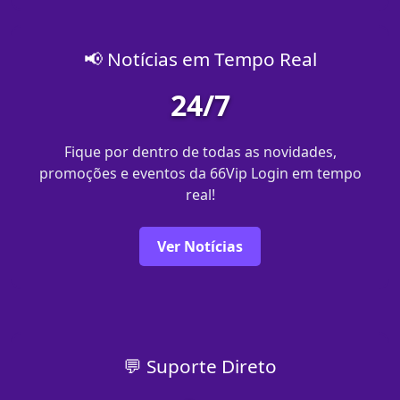
📢 Notícias em Tempo Real
24/7
Fique por dentro de todas as novidades,
promoções e eventos da 66Vip Login em tempo
real!
Ver Notícias
💬 Suporte Direto