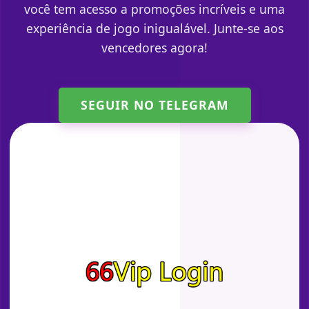
você tem acesso a promoções incríveis e uma
experiência de jogo inigualável. Junte-se aos
vencedores agora!
SEGUIR NO TELEGRAM