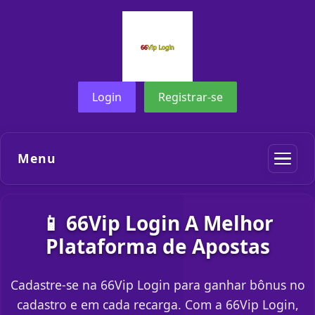
Login
Registrar-se
Menu
📱 66Vip Login A Melhor
Plataforma de Apostas
Cadastre-se na 66Vip Login para ganhar bônus no
cadastro e em cada recarga. Com a 66Vip Login,