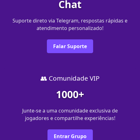
Chat
Suporte direto via Telegram, respostas rápidas e
atendimento personalizado!
Falar Suporte
👥 Comunidade VIP
1000+
Junte-se a uma comunidade exclusiva de
jogadores e compartilhe experiências!
Entrar Grupo