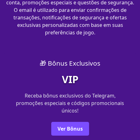
conta, promoções especiais e questões de segurança.
O email é utilizado para enviar confirmações de
transações, notificações de segurança e ofertas
exclusivas personalizadas com base em suas
preferências de jogo.
🎁 Bônus Exclusivos
VIP
Receba bônus exclusivos do Telegram,
promoções especiais e códigos promocionais
únicos!
Ver Bônus