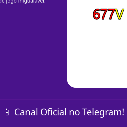
e jogo inigualável.
📱 Canal Oficial no Telegram!