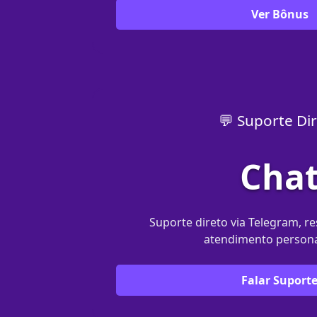
Ver Bônus
💬 Suporte Di
Cha
Suporte direto via Telegram, r
atendimento persona
Falar Suport