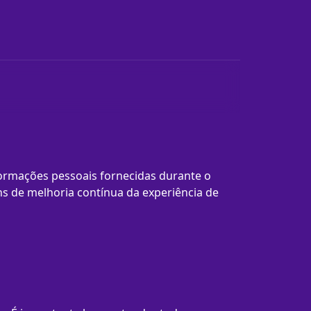
formações pessoais fornecidas durante o
ns de melhoria contínua da experiência de