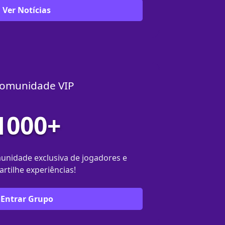
Ver Notícias
Comunidade VIP
1000+
unidade exclusiva de jogadores e
rtilhe experiências!
Entrar Grupo