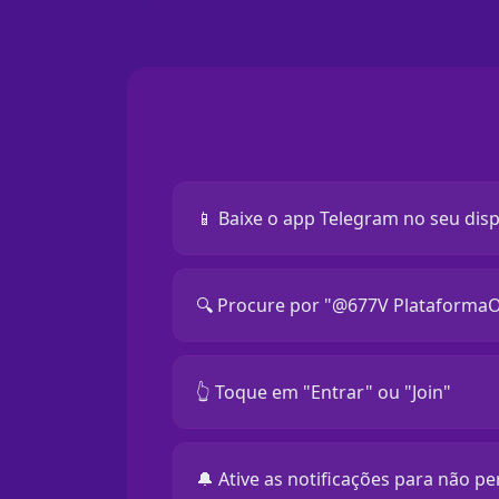
📱 Baixe o app Telegram no seu disp
🔍 Procure por "@677V PlataformaOf
👆 Toque em "Entrar" ou "Join"
🔔 Ative as notificações para não p