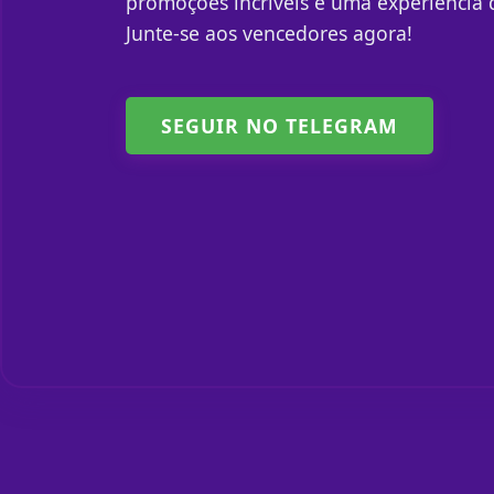
promoções incríveis e uma experiência d
Junte-se aos vencedores agora!
SEGUIR NO TELEGRAM