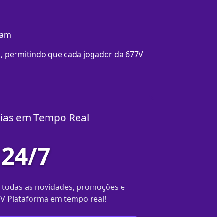
ram
da, permitindo que cada jogador da 677V
cias em Tempo Real
24/7
e todas as novidades, promoções e
7V Plataforma em tempo real!