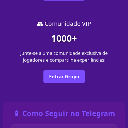
👥 Comunidade VIP
1000+
Junte-se a uma comunidade exclusiva de
jogadores e compartilhe experiências!
Entrar Grupo
📱 Como Seguir no Telegram