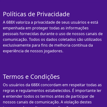
Políticas de Privacidade
A 688X valoriza a privacidade de seus usuários e está
empenhada em proteger todas as informações
pessoais fornecidas durante o uso de nossos canais de
comunicação. Todos os dados coletados são utilizados
exclusivamente para fins de melhoria contínua da
experiência de nossos jogadores.
Termos e Condições
Os usuários da 688X concordam em respeitar todas as
regras e regulamentos estabelecidos. É importante ler
e entender todos os termos antes de participar de
nossos canais de comunicação. A violação destes