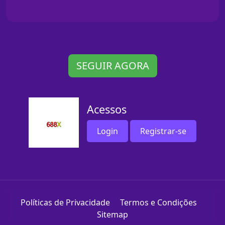
SEGUIR AGORA
Acessos
Login
Registrar-se
Políticas de Privacidade
Termos e Condições
Sitemap