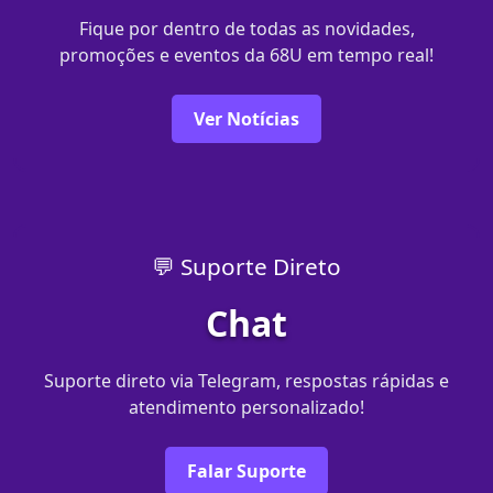
Fique por dentro de todas as novidades,
promoções e eventos da 68U em tempo real!
Ver Notícias
💬 Suporte Direto
Chat
Suporte direto via Telegram, respostas rápidas e
atendimento personalizado!
Falar Suporte