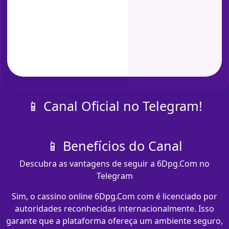
📱 Canal Oficial no Telegram!
📱 Benefícios do Canal
Descubra as vantagens de seguir a 6Dpg.Com no
Telegram
Sim, o cassino online 6Dpg.Com com​ é licenciado por
autoridades reconhecidas internacionalmente. Isso
garante que a plataforma ofereça um ambiente seguro,