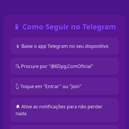
📱 Como Seguir no Telegram
📱 Baixe o app Telegram no seu dispositivo
🔍 Procure por "@6Dpg.ComOficial"
👆 Toque em "Entrar" ou "Join"
🔔 Ative as notificações para não perder
nada