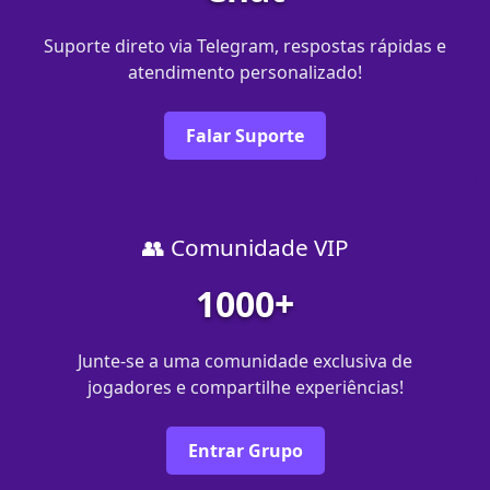
Suporte direto via Telegram, respostas rápidas e
atendimento personalizado!
Falar Suporte
👥 Comunidade VIP
1000+
Junte-se a uma comunidade exclusiva de
jogadores e compartilhe experiências!
Entrar Grupo