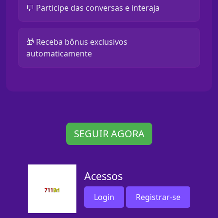
💬 Participe das conversas e interaja
🎁 Receba bônus exclusivos
automaticamente
SEGUIR AGORA
Acessos
Login
Registrar-se