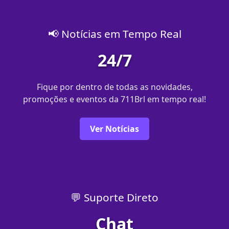
📢 Notícias em Tempo Real
24/7
Fique por dentro de todas as novidades,
promoções e eventos da 711Brl em tempo real!
Ver Notícias
💬 Suporte Direto
Chat