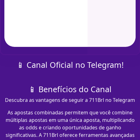
📱 Canal Oficial no Telegram!
📱 Benefícios do Canal
Descubra as vantagens de seguir a 711Brl no Telegram
As apostas combinadas permitem que você combine
múltiplas apostas em uma única aposta, multiplicando
as odds e criando oportunidades de ganho
significativas. A 711Brl oferece ferramentas avançadas