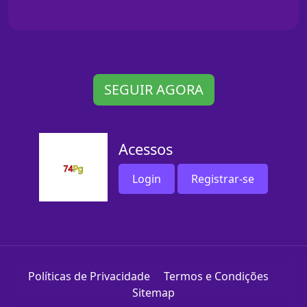
SEGUIR AGORA
Acessos
Login
Registrar-se
Políticas de Privacidade
Termos e Condições
Sitemap