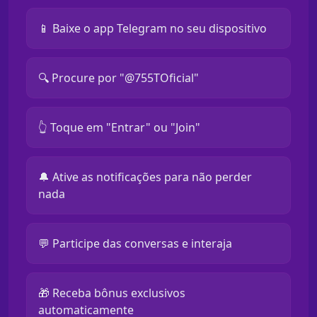
📱 Baixe o app Telegram no seu dispositivo
🔍 Procure por "@755TOficial"
👆 Toque em "Entrar" ou "Join"
🔔 Ative as notificações para não perder
nada
💬 Participe das conversas e interaja
🎁 Receba bônus exclusivos
automaticamente