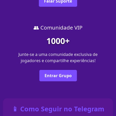
Falar Suporte
👥 Comunidade VIP
1000+
Junte-se a uma comunidade exclusiva de
jogadores e compartilhe experiências!
Entrar Grupo
📱 Como Seguir no Telegram