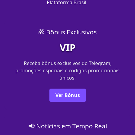
Plataforma Brasil .
🎁 Bônus Exclusivos
VIP
Receba bônus exclusivos do Telegram,
promoções especiais e códigos promocionais
únicos!
Ver Bônus
📢 Notícias em Tempo Real