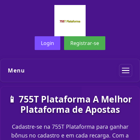
Login
Registrar-se
Menu
📱 755T Plataforma A Melhor
Plataforma de Apostas
Cadastre-se na 755T Plataforma para ganhar
bônus no cadastro e em cada recarga. Com a