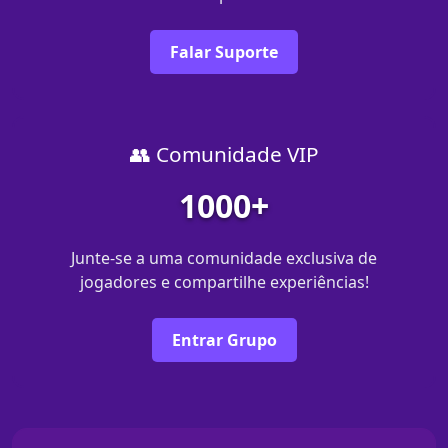
Falar Suporte
👥 Comunidade VIP
1000+
Junte-se a uma comunidade exclusiva de
jogadores e compartilhe experiências!
Entrar Grupo