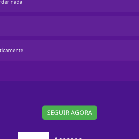
erder nada
a
aticamente
SEGUIR AGORA