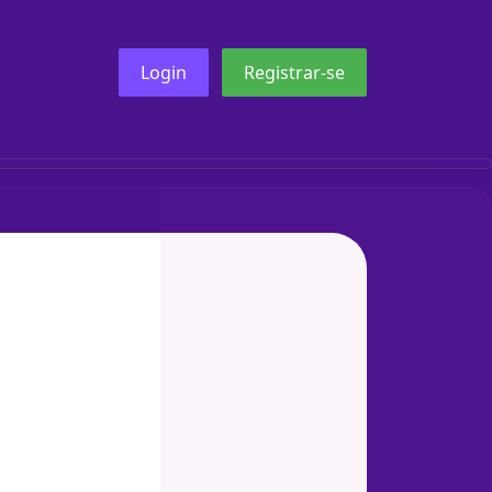
Login
Registrar-se