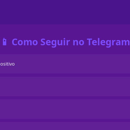
📱 Como Seguir no Telegram
ositivo