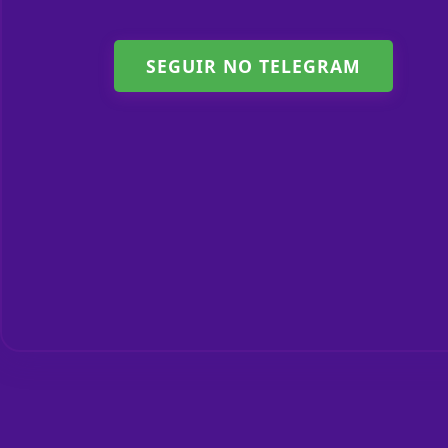
SEGUIR NO TELEGRAM