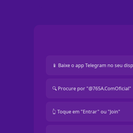
📱 Baixe o app Telegram no seu disp
🔍 Procure por "@765A.ComOficial"
👆 Toque em "Entrar" ou "Join"