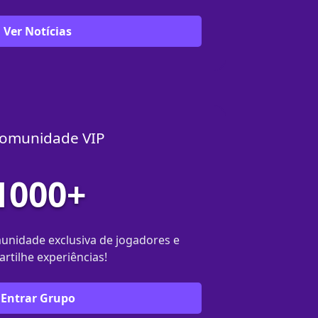
Ver Notícias
Comunidade VIP
1000+
unidade exclusiva de jogadores e
rtilhe experiências!
Entrar Grupo